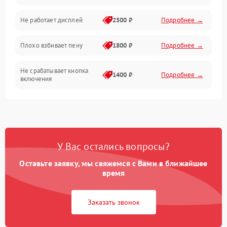
Управление и электроника
Не работает дисплей
2500 ₽
Подробнее →
Программное обеспечение
Плохо взбивает пену
1800 ₽
Подробнее →
Не срабатывает кнопка
1400 ₽
Подробнее →
включения
Запах гари при работе
1800 ₽
Подробнее →
Постоянные сбои в работе
1500 ₽
Подробнее →
У Вас остались вопросы?
Оставьте заявку, мы свяжемся с Вами в ближайшее
время
Заказать звонок