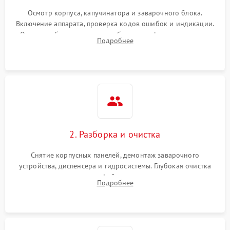
Осмотр корпуса, капучинатора и заварочного блока.
Включение аппарата, проверка кодов ошибок и индикации.
Оценка работы помпы, термоблока и кофемолки на слух.
Подробнее
Измерение температуры и давления воды для выявления
локализации поломки.
2. Разборка и очистка
Снятие корпусных панелей, демонтаж заварочного
устройства, диспенсера и гидросистемы. Глубокая очистка
внутренних узлов от кофейных масел, жмыха и накипи.
Подробнее
Промывка дренажных каналов и фильтров с использованием
специализированной химии.