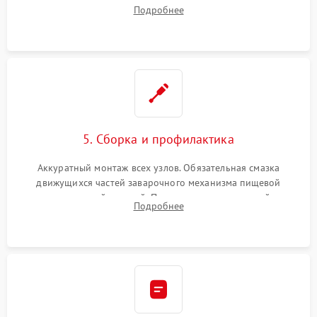
жерновов. Установка новых силиконовых уплотнителей (O-
Подробнее
ring) и тефлоновых трубок для надежного устранения
протечек.
5. Сборка и профилактика
Аккуратный монтаж всех узлов. Обязательная смазка
движущихся частей заварочного механизма пищевой
силиконовой смазкой. Проведение программной
Подробнее
декальцинации и очистки системы от кофейных масел.
Надежная фиксация всех соединений.