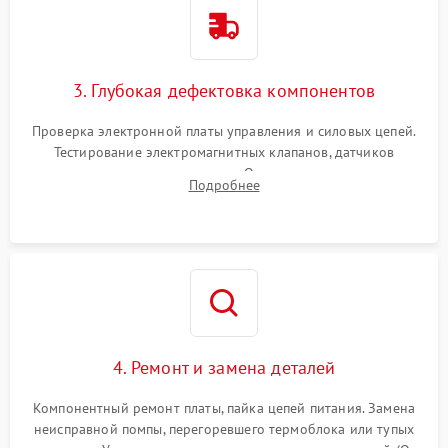
3. Глубокая дефектовка компонентов
Проверка электронной платы управления и силовых цепей.
Тестирование электромагнитных клапанов, датчиков
температуры и расходомера. Оценка степени износа
Подробнее
жерновов кофемолки, уплотнительных колец гидросистемы
и шестерней редуктора.
4. Ремонт и замена деталей
Компонентный ремонт платы, пайка цепей питания. Замена
неисправной помпы, перегоревшего термоблока или тупых