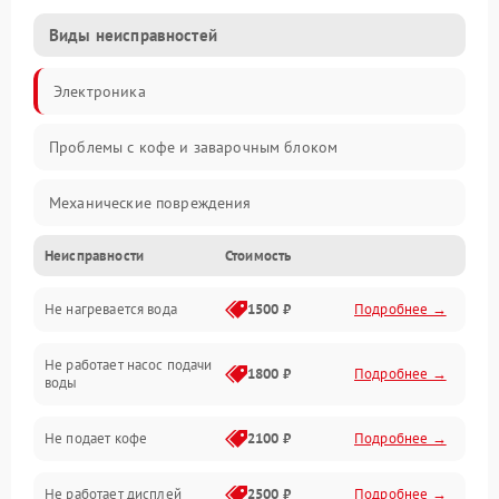
Виды неисправностей
Электроника
Проблемы с кофе и заварочным блоком
Механические повреждения
Неисправности
Стоимость
Прочие неисправности
Не нагревается вода
1500 ₽
Подробнее →
Включение и работа
Не работает насос подачи
Проблемы с водой
1800 ₽
Подробнее →
воды
Проблемы с капучинатором и паром
Не подает кофе
2100 ₽
Подробнее →
Управление и электроника
Не работает дисплей
2500 ₽
Подробнее →