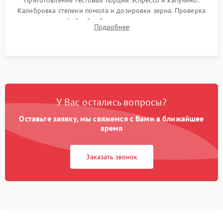
Приготовление тестовых порций эспрессо и капучино.
Калибровка степени помола и дозировки зерна. Проверка
плотности кофейной таблетки, температуры напитка и
Подробнее
качества молочной пены. Контроль отсутствия посторонних
шумов и протечек.
У Вас остались вопросы?
Оставьте заявку, мы свяжемся с Вами в ближайшее
время
Заказать звонок