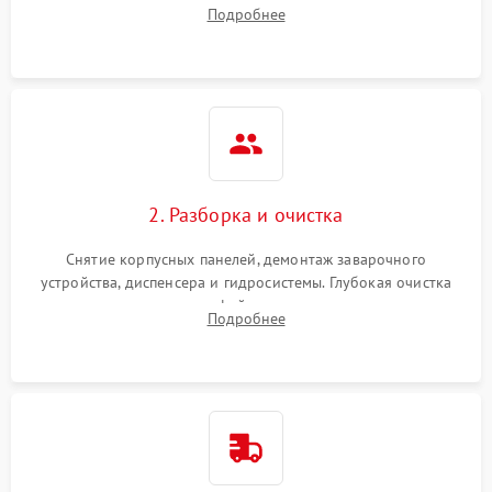
Оценка работы помпы, термоблока и кофемолки на слух.
Подробнее
Измерение температуры и давления воды для выявления
локализации поломки.
2. Разборка и очистка
Снятие корпусных панелей, демонтаж заварочного
устройства, диспенсера и гидросистемы. Глубокая очистка
внутренних узлов от кофейных масел, жмыха и накипи.
Подробнее
Промывка дренажных каналов и фильтров с использованием
специализированной химии.