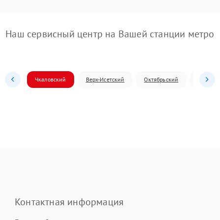
Наш сервисный центр на Вашей станции метро
Чкаловский
Верх-Исетский
Октябрьский
Железн
Контактная информация