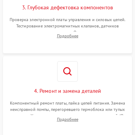
3. Глубокая дефектовка компонентов
Проверка электронной платы управления и силовых цепей.
Тестирование электромагнитных клапанов, датчиков
температуры и расходомера. Оценка степени износа
Подробнее
жерновов кофемолки, уплотнительных колец гидросистемы
и шестерней редуктора.
4. Ремонт и замена деталей
Компонентный ремонт платы, пайка цепей питания. Замена
неисправной помпы, перегоревшего термоблока или тупых
жерновов. Установка новых силиконовых уплотнителей (O-
Подробнее
ring) и тефлоновых трубок для надежного устранения
протечек.