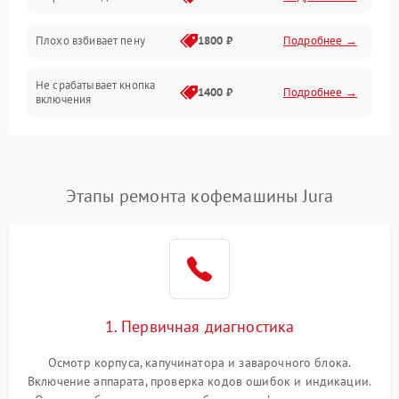
Программное обеспечение
Плохо взбивает пену
1800 ₽
Подробнее →
Не срабатывает кнопка
1400 ₽
Подробнее →
включения
Запах гари при работе
1800 ₽
Подробнее →
Постоянные сбои в работе
1500 ₽
Подробнее →
Этапы ремонта кофемашины Jura
1. Первичная диагностика
Осмотр корпуса, капучинатора и заварочного блока.
Включение аппарата, проверка кодов ошибок и индикации.