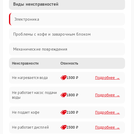
Виды неисправностей
Электроника
Проблемы с кофе и заварочным блоком
Механические повреждения
Неисправности
Стоимость
Прочие неисправности
Не нагревается вода
1500 ₽
Подробнее →
Включение и работа
Не работает насос подачи
Проблемы с водой
1800 ₽
Подробнее →
воды
Проблемы с капучинатором и паром
Не подает кофе
2100 ₽
Подробнее →
Управление и электроника
Не работает дисплей
2500 ₽
Подробнее →