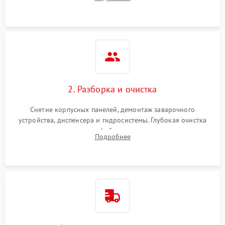
Измерение температуры и давления воды для выявления
локализации поломки.
2. Разборка и очистка
Снятие корпусных панелей, демонтаж заварочного
устройства, диспенсера и гидросистемы. Глубокая очистка
внутренних узлов от кофейных масел, жмыха и накипи.
Подробнее
Промывка дренажных каналов и фильтров с использованием
специализированной химии.