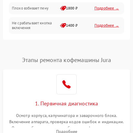
Программное обеспечение
Плохо взбивает пену
1800 ₽
Подробнее →
Не срабатывает кнопка
1400 ₽
Подробнее →
включения
Запах гари при работе
1800 ₽
Подробнее →
Постоянные сбои в работе
1500 ₽
Подробнее →
Этапы ремонта кофемашины Jura
1. Первичная диагностика
Осмотр корпуса, капучинатора и заварочного блока.
Включение аппарата, проверка кодов ошибок и индикации.
Оценка работы помпы, термоблока и кофемолки на слух.
Подробнее