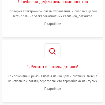
3. Глубокая дефектовка компонентов
Проверка электронной платы управления и силовых цепей.
Тестирование электромагнитных клапанов, датчиков
температуры и расходомера. Оценка степени износа
Подробнее
жерновов кофемолки, уплотнительных колец гидросистемы
и шестерней редуктора.
4. Ремонт и замена деталей
Компонентный ремонт платы, пайка цепей питания. Замена
неисправной помпы, перегоревшего термоблока или тупых
жерновов. Установка новых силиконовых уплотнителей (O-
Подробнее
ring) и тефлоновых трубок для надежного устранения
протечек.