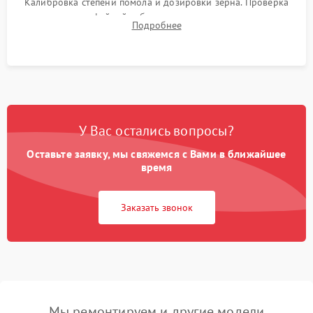
Калибровка степени помола и дозировки зерна. Проверка
плотности кофейной таблетки, температуры напитка и
Подробнее
качества молочной пены. Контроль отсутствия посторонних
шумов и протечек.
У Вас остались вопросы?
Оставьте заявку, мы свяжемся с Вами в ближайшее
время
Заказать звонок
Мы ремонтируем и другие модели